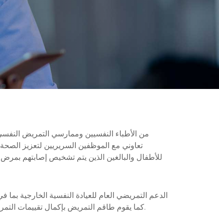
تعاوني مع الموظفين السريريين لتعزيز الصحة ا
للأطفال والبالغين الذين يتم تشخيص إصابتهم بمرض
وفحص EKGs. كما يقوم طاقم التمريض بإكمال تقييمات التمريض للمستهلكين، وتنسيق جدولة مقدمي خدمات الطب النفسي، واستكمال فحوصات الرعاية الأولية والسنوية.