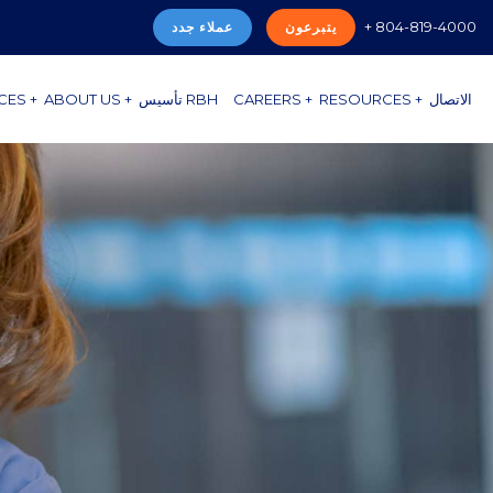
+ 804-819-4000
يتبرعون
عملاء جدد
الاتصال
RESOURCES +
CAREERS +
تأسيس RBH
ABOUT US +
CES +