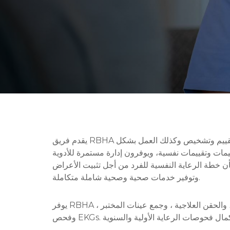
يقدم فريق RBHA من الأطباء النفسيين وممارسي التمريض النفسي رعاية عالية الجودة تركز على الشخص. يقوم مقدمو العلاج النفسي بتقييم وتشخيص وكذلك العمل بشكل
ييمات وتقييمات نفسية، ويوفرون إدارة مستمرة للأدوية
 خطة الرعاية النفسية للفرد من أجل تثبيت الأعراض
وتوفير خدمات صحية وصحية شاملة متكاملة.
يوفر RBHA الدعم التمريضي العام للعيادة النفسية الخارجية بما في ذلك الأدوية والمشورة الغذائية / التعليم ، وتقييم الآثار الجانبية للأدوية ، والحقن العلاجية ، وجمع عينات المختبر ،