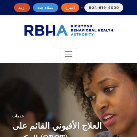
+
804-819-4000
التبرع
عملاء جدد
أزمة
خدمات
العلاج الأفيوني القائم على