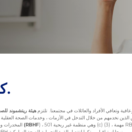
كيانان. مهمة واحدة.
فية وتعافي الأفراد والعائلات في مجتمعنا. تلتزم
الذين نخدمهم من خلال التدخل في الأزمات ، وخدمات الصحة العقلية ، ود
) ، وهي منظمة غير ربحية 501 (c) (3) ، مهمة RBH من خلال مبادرات التوعية المجتمعية وجمع
مؤسسة ريتشموند للصحة السلوكية (RBHF
المخدرات وا
التبرعات والشراكات المجتمعية. كقوة موحدة ، تتخذ RBH نهجا استباقيا ومبتكرا لتفعيل القوة التحويلية للصحة السلوكية.