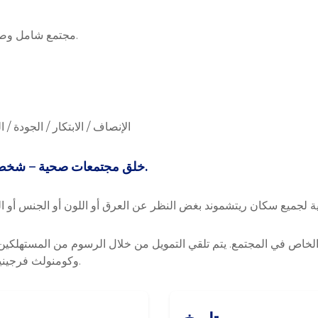
مجتمع شامل وصحي حيث يتم إلهام الأفراد للوصول إلى أعلى إمكاناتهم.
الإنصاف / الابتكار / الجودة /
خلق مجتمعات صحية – شخص واحد، عائلة واحدة، مجتمع واحد في وقت واحد.
وكومنولث فرجينيا، ومدينة ريتشموند، والمنح المحلية وحكومات الولايات.