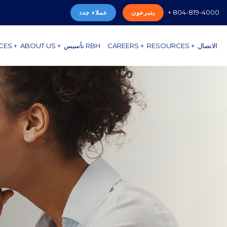
+ 804-819-4000
يتبرعون
عملاء جدد
الاتصال
RESOURCES +
CAREERS +
تأسيس RBH
ABOUT US +
CES +