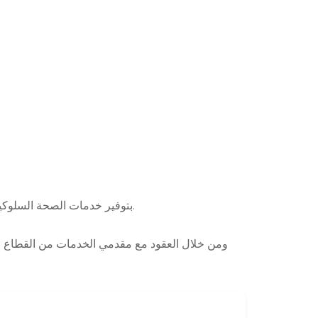
تلتزم RBHA بتوفير خدمات الصحة السلوكية لجميع سكان ريتشموند بغض النظر عن العرق أو اللون أو الجنس أو العمر أو الدين أو الإعاقة أو الأصل القومي.