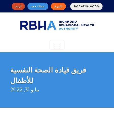
+
804-819-4000
التبرع
عملاء جدد
أزمة
فريق قيادة الصحة النفسية
للأطفال
مايو 31, 2022